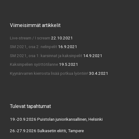
Viimeisimmät artikkelit
Live-stream / I scream
22.10.2021
SM 2021, osa 2: nelinpelit
16.9.2021
SM 2021, osa 1: karsinnat ja kaksinpelit
14.9.2021
Kaksinpelien syöttötilanne
19.5.2021
Kyynärvarren kierrosta lisää potkua lyöntiin!
30.4.2021
Tulevat tapahtumat
19.-20.9.2026 Puistolan juniorikansallinen, Helsinki
26.-27.9.2026 Sulkasetin eliitti, Tampere