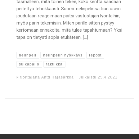
täsmälleen, mitä toinen tekee, koko kenttä saadaan
peitettyä tehokkaasti. Suomi-nelinpelissä liian usein
joudutaan reagoimaan paitsi vastustajan lyönteihin,
myös parin tekemisiin. Miten parille sitten pystyy
kertomaan ennakolta, mitä tulee tapahtumaan? Yksi
tapa on tietysti sopia etukäteen, […]
nelinpeli
nelinpelin hyökkäys
repost
sulkapallo
taktiikka
kirjoittajalta
Antti Rajasärkkä
Julkaistu
25.4.2021